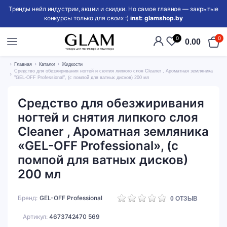
Тренды нейл индустрии, акции и скидки. Но самое главное — закрытые
конкурсы только для своих :)
inst: glamshop.by
0
0
0.00
Главная
Каталог
Жидкости
Средство для обезжиривания ногтей и снятия липкого слоя Cleaner , Ароматная земляника
"GEL-OFF Professional", (с помпой для ватных дисков) 200 мл
Средство для обезжиривания
ногтей и снятия липкого слоя
Cleaner , Ароматная земляника
«GEL-OFF Professional», (с
помпой для ватных дисков)
200 мл
Бренд
GEL-OFF Professional
0
ОТЗЫВ
Артикул:
4673742470 569