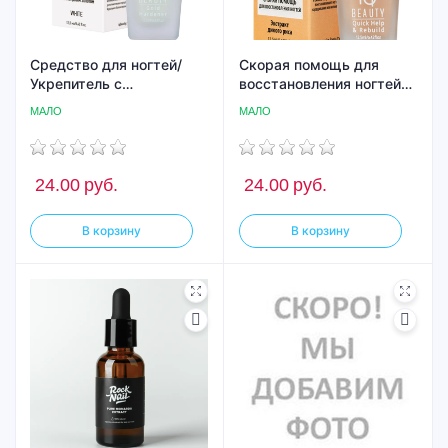
Средство для ногтей/
Скорая помощь для
Укрепитель с
восстановления ногтей
коллоидным золотом Iq
Iq Beauty/Quick Help &
МАЛО
МАЛО
Beauty Gold Hardener/
Rebuild, 12,5мл
для ослабленных и
ломких ногтей, 12.5 мл
(White)
24.00
руб.
24.00
руб.
В корзину
В корзину