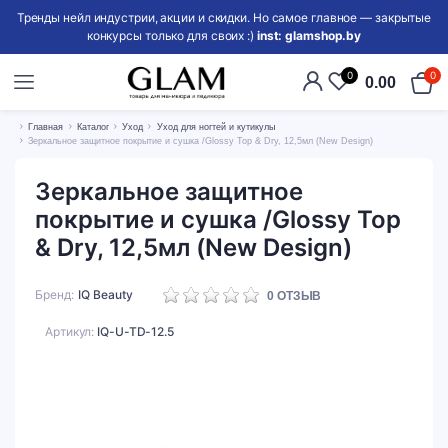
Тренды нейл индустрии, акции и скидки. Но самое главное — закрытые
конкурсы только для своих :)
inst: glamshop.by
0
0
0.00
Главная
Каталог
Уход
Уход для ногтей и кутикулы
Зеркальное защитное покрытие и сушка /Glossy Top & Dry, 12,5мл (New Design)
Зеркальное защитное
покрытие и сушка /Glossy Top
& Dry, 12,5мл (New Design)
Бренд
IQ Beauty
0
ОТЗЫВ
Артикул:
IQ-U-TD-12.5