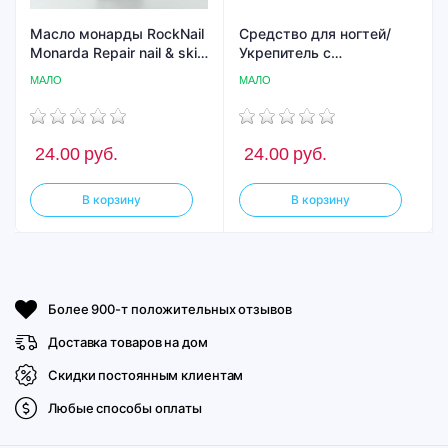
Масло монарды RockNail
Средство для ногтей/
Monarda Repair nail & skin
Укрепитель с
extract oil
коллоидным золотом Iq
МАЛО
МАЛО
Beauty Gold Hardener/
для ослабленных и
ломких ногтей, 12.5 мл
(Rose)
24.00
руб.
24.00
руб.
В корзину
В корзину
Более 900-т положительных отзывов
Доставка товаров на дом
Скидки постоянным клиентам
Любые способы оплаты