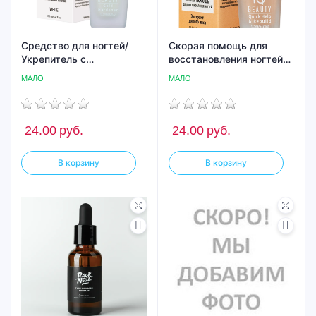
Средство для ногтей/
Скорая помощь для
Укрепитель с
восстановления ногтей
коллоидным золотом Iq
Iq Beauty/Quick Help &
МАЛО
МАЛО
Beauty Gold Hardener/
Rebuild, 12,5мл
для ослабленных и
ломких ногтей, 12.5 мл
(White)
24.00
руб.
24.00
руб.
В корзину
В корзину