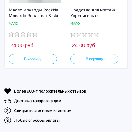
Масло монарды RockNail
Средство для ногтей/
Monarda Repair nail & skin
Укрепитель с
extract oil
коллоидным золотом Iq
МАЛО
МАЛО
Beauty Gold Hardener/
для ослабленных и
ломких ногтей, 12.5 мл
(Rose)
24.00
руб.
24.00
руб.
В корзину
В корзину
Более 900-т положительных отзывов
Доставка товаров на дом
Скидки постоянным клиентам
Любые способы оплаты