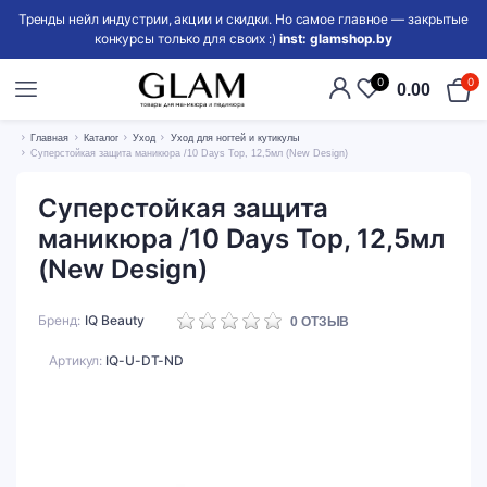
Тренды нейл индустрии, акции и скидки. Но самое главное — закрытые
конкурсы только для своих :)
inst: glamshop.by
0
0
0.00
Главная
Каталог
Уход
Уход для ногтей и кутикулы
Суперстойкая защита маникюра /10 Days Top, 12,5мл (New Design)
Суперстойкая защита
маникюра /10 Days Top, 12,5мл
(New Design)
Бренд
IQ Beauty
0
ОТЗЫВ
Артикул:
IQ-U-DT-ND