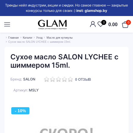
Тренды нейл индустрии, акции и скидки. Но самое главное — закрытые
конкурсы только для своих :)
inst: glamshop.by
0
0
0.00
Главная
Каталог
Уход
Масло для кутикулы
Сухое масло SALON LYCHEE с шиммером 15ml.
Сухое масло SALON LYCHEE с
шиммером 15ml.
Бренд
SALON
0
ОТЗЫВ
Артикул:
MSLY
- 10%