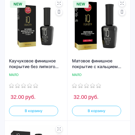
NEW
NEW
Каучуковое финишное
Матовое финишное
покрытие без липкого
покрытие с кальцием
слоя IQ BEAUTY с
(velour effect), IQ BEAUTY
МАЛО
МАЛО
кальцием, 10 мл
10 мл
32.00
руб.
32.00
руб.
В корзину
В корзину