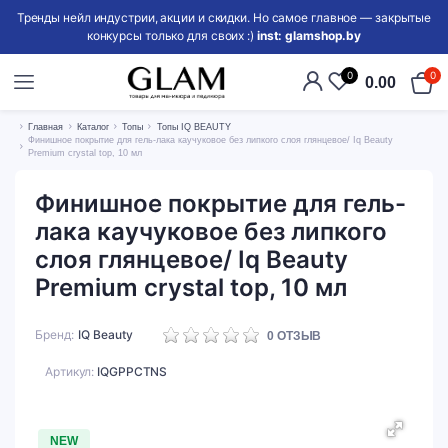
Тренды нейл индустрии, акции и скидки. Но самое главное — закрытые
конкурсы только для своих :)
inst: glamshop.by
0
0
0.00
Главная
Каталог
Топы
Топы IQ BEAUTY
Финишное покрытие для гель-лака каучуковое без липкого слоя глянцевое/ Iq Beauty
Premium crystal top, 10 мл
Финишное покрытие для гель-
лака каучуковое без липкого
слоя глянцевое/ Iq Beauty
Premium crystal top, 10 мл
Бренд
IQ Beauty
0
ОТЗЫВ
Артикул:
IQGPPCTNS
NEW