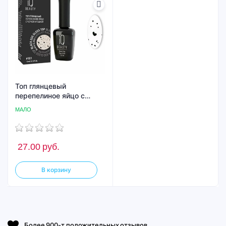
Топ глянцевый
перепелиное яйцо с
черной крошкой Black
МАЛО
Egg Gloss Top #101 IQ
BEAUTY, 10 мл
27.00
руб.
В корзину
Более 900-т положительных отзывов