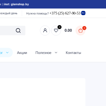
 :)
inst: glamshop.by
+375 (25) 627-90-53
 каждый день
Нужна помощь?
0
0
0.00
ог
Акции
Полезное
Контакты