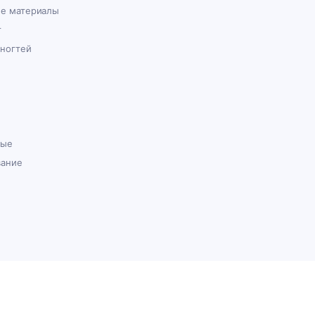
ые материалы
г
 ногтей
ные
вание