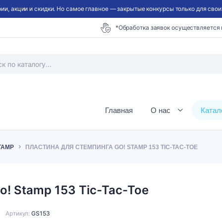
ии, акции и скидки. Но самое главное — закрытые конкурсы только для своих
*Обработка заявок осуществляется
Главная
О нас
Катал
TAMP
ПЛАСТИНА ДЛЯ СТЕМПИНГА GO! STAMP 153 TIC-TAC-TOE
o! Stamp 153 Tic-Tac-Toe
Артикул:
GS153