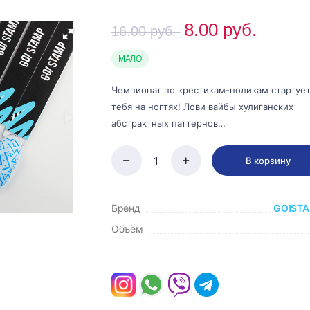
8.00
руб.
16.00
руб.
МАЛО
Чемпионат по крестикам-ноликам стартует
тебя на ногтях! Лови вайбы хулиганских
абстрактных паттернов…
В корзину
Бренд
GO!ST
Объём