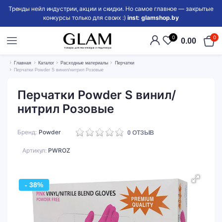
Тренды нейл индустрии, акции и скидки. Но самое главное — закрытые
конкурсы только для своих :)
inst: glamshop.by
0
0
0.00
Главная
Каталог
Расходные материалы
Перчатки
Перчатки Powder S винил/нитрил Розовые
Перчатки Powder S винил/
нитрил Розовые
Бренд
Powder
0
ОТЗЫВ
Артикул:
PWROZ
- 38%