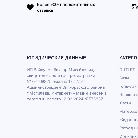
Более 900-т положительных
отзывов
ЮРИДИЧЕСКИЕ ДАННЫЕ
КАТЕГО
ИП Вайлупов Виктор Михайлович,
OUTLET
свидетельство о гос. регистрации
Базы
№791109825 выдано 18.12.17 г.
Гель-лак
Администрацией Октябрьского района
г.Могилева. Интернет-магазин внесён в
Наращива
торговый реестр 12.02.2024 №573837.
Кисти
Материал
Жидкост
Расходн
Стемпин