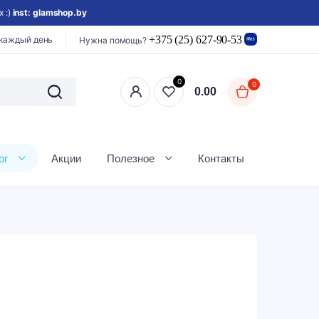
 :)
inst: glamshop.by
+375 (25) 627-90-53
 каждый день
Нужна помощь?
0
0
0.00
ог
Акции
Полезное
Контакты