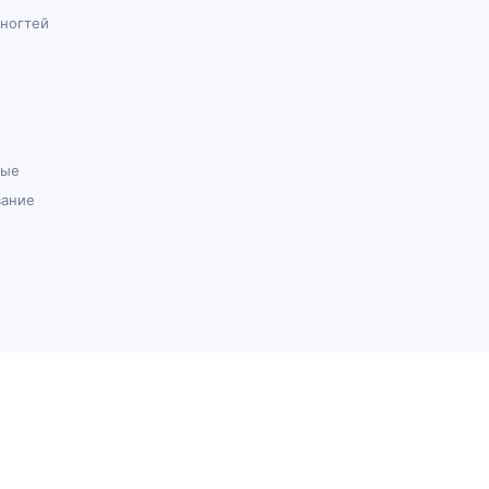
 ногтей
ные
вание