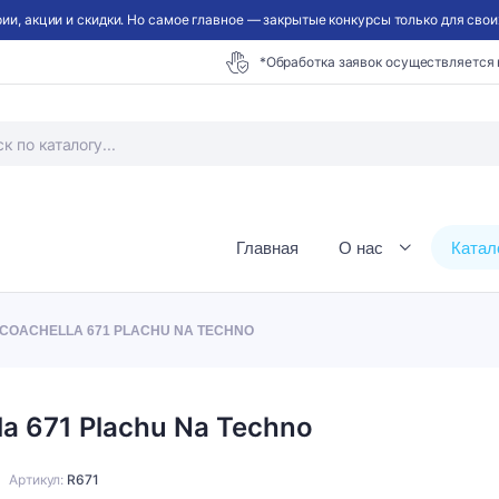
ии, акции и скидки. Но самое главное — закрытые конкурсы только для своих
*Обработка заявок осуществляется
Главная
О нас
Катал
 COACHELLA 671 PLACHU NA TECHNO
la 671 Plachu Na Techno
Артикул:
R671