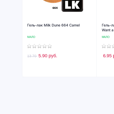
Гель-лак Milk Dune 664 Camel
Гель-л
Want a 
МАЛО
МАЛО
5.90
руб.
6.95
13.70