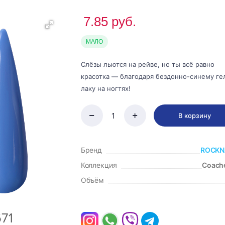
7.85
руб.
МАЛО
Слёзы льются на рейве, но ты всё равно
красотка — благодаря бездонно-синему ге
лаку на ногтях!
В корзину
Бренд
ROCKN
Коллекция
Coache
Объём