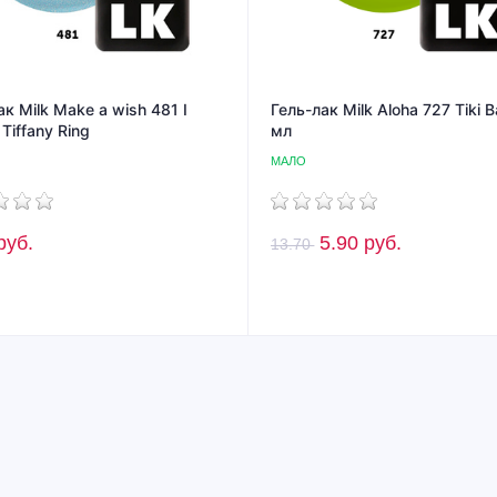
ак Milk Make a wish 481 I
Гель-лак Milk Aloha 727 Tiki B
Tiffany Ring
мл
МАЛО
руб.
5.90
руб.
13.70