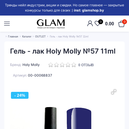
Тренды нейл индустрии, акции и скидки. Но самое главное — закрытые
конкурсы только для своих :)
inst: glamshop.by
0
0
0.00
Главная
Каталог
OUTLET
Гель - лак Holy Molly №57 11ml
Гель - лак Holy Molly №57 11ml
Бренд
Holy Molly
0
ОТЗЫВ
Артикул:
00-00068837
- 24%