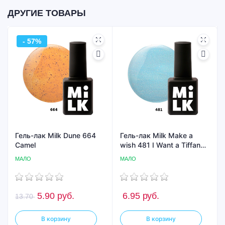
ДРУГИЕ ТОВАРЫ
- 57%
Гель-лак Milk Dune 664
Гель-лак Milk Make a
Camel
wish 481 I Want a Tiffany
Ring
МАЛО
МАЛО
5.90
руб.
6.95
руб.
13.70
В корзину
В корзину