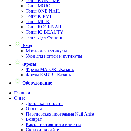
Топы PAINT ME
Топы MOJO
Топы ONE NAIL
Топы KIEMI
Топы MILK
Топы ROCKNAIL
Топы IQ BEAUTY
Топы Луи Филипп
Уход
Масло для кутикулы
Уход для ногтей и кутикулы
Фрезы
Фрезы MAJOR г.Казань
Фрезы КМИЗ г.Казань
Оборудование
Главная
О нас
Доставка и оплата
Отзывы
Партнерская программа Nail Artist
Возврат
Карта постоянного клиента
Скидки на сайте