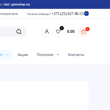
 :)
inst: glamshop.by
+375 (25) 627-90-53
 каждый день
Нужна помощь?
0
0
0.00
ог
Акции
Полезное
Контакты