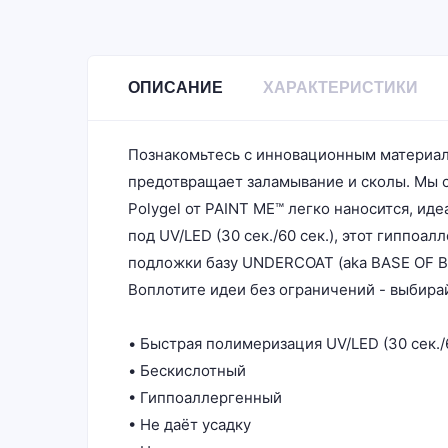
ОПИСАНИЕ
ХАРАКТЕРИСТИКИ
Познакомьтесь с инновационным материало
предотвращает заламывание и сколы. Мы с
Polygel от PAINT ME™ легко наносится, ид
под UV/LED (30 сек./60 сек.), этот гиппо
подложки базу UNDERCOAT (aka BASE OF B
Воплотите идеи без ограничений - выбирай
• Быстрая полимеризация UV/LED (30 сек./6
• Бескислотный
• Гиппоаллергенный
• Не даёт усадку