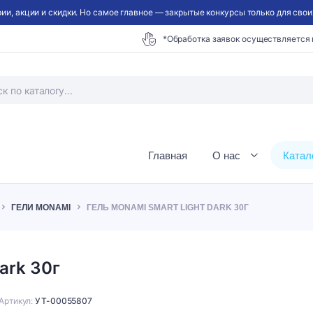
ии, акции и скидки. Но самое главное — закрытые конкурсы только для своих
*Обработка заявок осуществляется
Главная
О нас
Катал
ГЕЛИ MONAMI
ГЕЛЬ MONAMI SMART LIGHT DARK 30Г
ark 30г
Артикул:
УТ-00055807