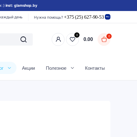
 :)
inst: glamshop.by
+375 (25) 627-90-53
 каждый день
Нужна помощь?
0
0
0.00
ог
Акции
Полезное
Контакты