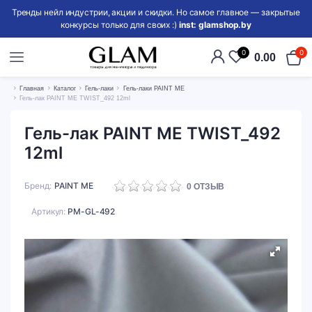
Тренды нейл индустрии, акции и скидки. Но самое главное — закрытые
конкурсы только для своих :)
inst: glamshop.by
0
0
0.00
Главная
Каталог
Гель-лаки
Гель-лаки PAINT ME
Гель-лак PAINT ME TWIST_492 12ml
Гель-лак PAINT ME TWIST_492
12ml
Бренд
PAINT ME
0
ОТЗЫВ
Артикул:
PM-GL-492