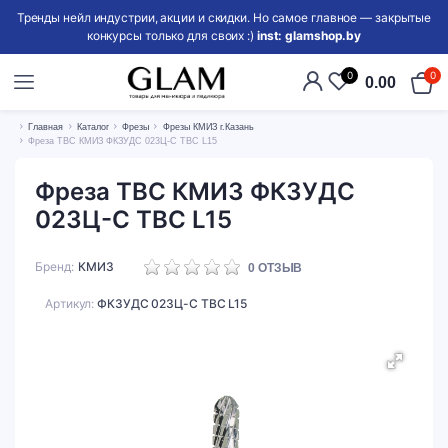
Тренды нейл индустрии, акции и скидки. Но самое главное — закрытые
конкурсы только для своих :)
inst: glamshop.by
0
0
0.00
Главная
Каталог
Фрезы
Фрезы КМИЗ г.Казань
Фреза ТВС КМИЗ ФКЗУДС 023Ц-С TBC L15
Фреза ТВС КМИЗ ФКЗУДС
023Ц-С TBC L15
Бренд
КМИЗ
0
ОТЗЫВ
Артикул:
ФКЗУДС 023Ц-С TBC L15