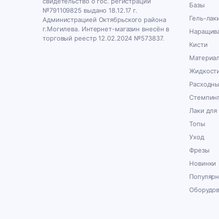
свидетельство о гос. регистрации
Базы
№791109825 выдано 18.12.17 г.
Гель-лак
Администрацией Октябрьского района
г.Могилева. Интернет-магазин внесён в
Наращива
торговый реестр 12.02.2024 №573837.
Кисти
Материал
Жидкост
Расходн
Стемпин
Лаки для
Топы
Уход
Фрезы
Новинки
Популяр
Оборудо