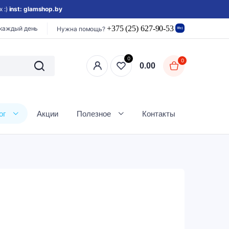
 :)
inst: glamshop.by
+375 (25) 627-90-53
 каждый день
Нужна помощь?
0
0
0.00
ог
Акции
Полезное
Контакты