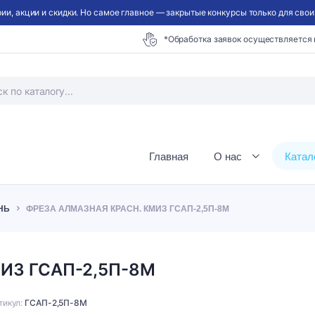
ии, акции и скидки. Но самое главное — закрытые конкурсы только для своих
*Обработка заявок осуществляется
Главная
О нас
Катал
НЬ
ФРЕЗА АЛМАЗНАЯ КРАСН. КМИЗ ГСАП-2,5П-8М
МИЗ ГСАП-2,5П-8М
тикул:
ГСАП-2,5П-8М