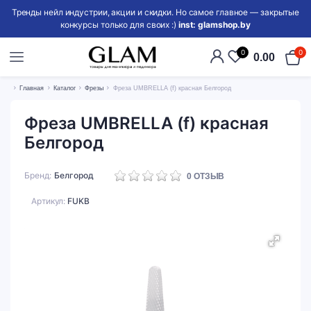
Тренды нейл индустрии, акции и скидки. Но самое главное — закрытые
конкурсы только для своих :)
inst: glamshop.by
0
0
0.00
Главная
Каталог
Фрезы
Фреза UMBRELLA (f) красная Белгород
Фреза UMBRELLA (f) красная
Белгород
Бренд
Белгород
0
ОТЗЫВ
Артикул:
FUKB